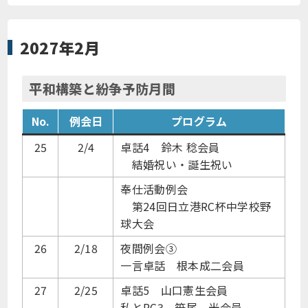
2027年2月
平和構築と紛争予防月間
No.
例会日
プログラム
25
2/4
卓話4 鈴木 稔会員
結婚祝い・誕生祝い
奉仕活動例会
第24回日立港RC杯中学校野
球大会
26
2/18
夜間例会③
一言卓話 根本成二会員
27
2/25
卓話5 山口憲生会員
私とRC3 笹尾 光会員