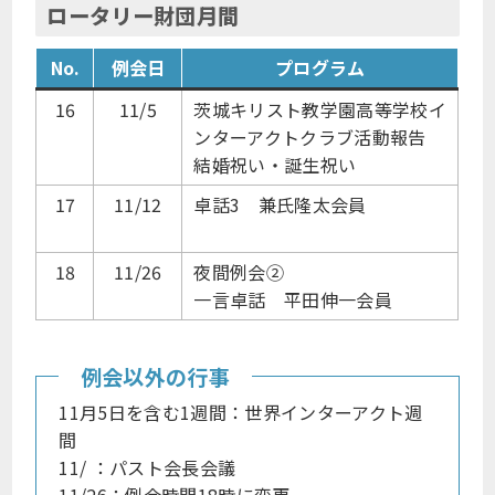
ロータリー財団月間
No.
例会日
プログラム
16
11/5
茨城キリスト教学園高等学校イ
ンターアクトクラブ活動報告
結婚祝い・誕生祝い
17
11/12
卓話3 兼氏隆太会員
18
11/26
夜間例会②
一言卓話 平田伸一会員
例会以外の行事
11月5日を含む1週間：世界インターアクト週
間
11/ ：パスト会長会議
11/26：例会時間18時に変更