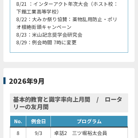
8/21 ：インターアクト年次大会（ホスト校：
下館工業高等学校）
8/22：大みか祭り協賛：薬物乱用防止・ポリ
オ根絶街頭キャンペーン
8/23：米山記念奨学会研究会
8/29：例会時間 7時に変更
2026年9月
基本的教育と識字率向上月間 / ロータ
リーの友月間
No.
例会日
プログラム
8
9/3
卓話2 三ツ堀裕太会員