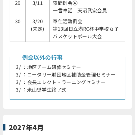
29
3/11
夜間例会④
一言卓話 天沼武宏会員
30
3/20
奉仕活動例会
(未定)
第13回日立港RC杯中学校女子
バスケットボール大会
例会以外の行事
3/ ：地区チーム研修セミナー
3/ ：ロータリー財団地区補助金管理セミナー
3/ ：会長エレクト・ラーニングセミナー
3/ ：米山奨学生終了式
2027年4月