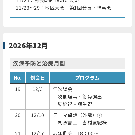
11/28～29：地区大会 第1回会長・幹事会
2026年12月
疾病予防と治療月間
No.
例会日
プログラム
19
12/3
年次総会
次期理事・役員選出
結婚祝・誕生祝
20
12/10
テーマ卓話（外部）②
司法書士 吉村友紀様
21
12/17
忘年例会 18：00～