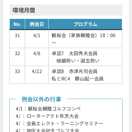
環境月間
No.
例会日
プログラム
31
4/1
観桜会（家族親睦会）18：00
～
32
4/8
卓話7 太田秀夫会員
結婚祝い・誕生祝い
33
4/22
卓話8 赤津光司会員
私とRC4 勝山起一会員
例会以外の行事
4/1：観桜会親睦ゴルフコンペ
4/ ：ローターアクト年次大会
4/ ：会長エレクト・ラーニングセミナー
4/ ：地区大会記念ゴルフ大会