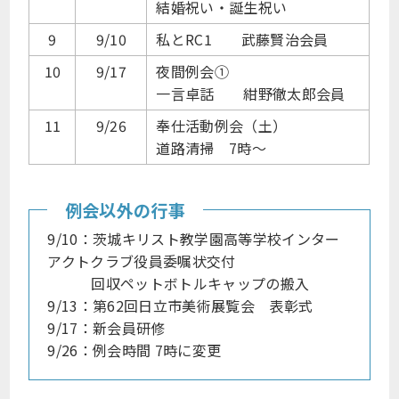
結婚祝い・誕生祝い
9
9/10
私とRC1 武藤賢治会員
10
9/17
夜間例会①
一言卓話 紺野徹太郎会員
11
9/26
奉仕活動例会（土）
道路清掃 7時～
例会以外の行事
9/10：茨城キリスト教学園高等学校インター
アクトクラブ役員委嘱状交付
回収ペットボトルキャップの搬入
9/13：第62回日立市美術展覧会 表彰式
9/17：新会員研修
9/26：例会時間 7時に変更